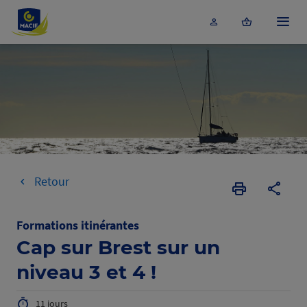
Accéder au contenu principal
Menu
Retour
Imprimer
Copier
la
l'URL
page
de
Formations itinérantes
la
Cap sur Brest sur un
format
niveau 3 et 4 !
11 jours