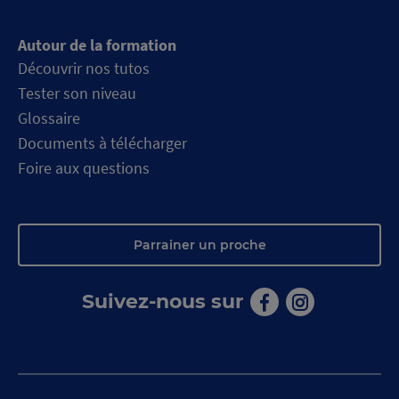
Autour de la formation
Découvrir nos tutos
Tester son niveau
Glossaire
Documents à télécharger
Foire aux questions
Parrainer un proche
Suivez-nous sur
Aller
Aller
sur
sur
la
la
page
page
facebook
instagram
de
de