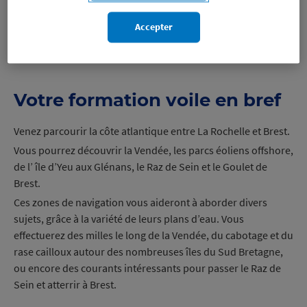
vous permettra d’obtenir le niveau Evolution
Accepter
Si vous disposez du niveau 3 – Evolution
, il vous permettra
d’obtenir le niveau Autonomie
Votre formation voile en bref
Venez parcourir la côte atlantique entre La Rochelle et Brest.
Vous pourrez découvrir la Vendée, les parcs éoliens offshore,
de l’ île d’Yeu aux Glénans, le Raz de Sein et le Goulet de
Brest.
Ces zones de navigation vous aideront à aborder divers
sujets, grâce à la variété de leurs plans d’eau. Vous
effectuerez des milles le long de la Vendée, du cabotage et du
rase cailloux autour des nombreuses îles du Sud Bretagne,
ou encore des courants intéressants pour passer le Raz de
Sein et atterrir à Brest.