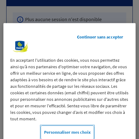
Plus aucune session n'est disponible
actuellement pour cette formation.
Continuer sans accepter
Chercher une autre formation
En acceptant l'utilisation des cookies, vous nous permettez
ainsi qu’à nos partenaires d'optimiser votre navigation, de vous
Tarifs affichés en TTC. Hors frais annexes : Licence passeport voile
14,50
€
+
5
€
de frais de gestion de licence, l’adhésion MCV
35
€
et
offrir un meilleur service en ligne, de vous proposer des offres
l’assurance annulation (facultative)
10
€
.
adaptées à vos besoins et de rendre le site plus interactif grâce
aux fonctionnalités de partage sur les réseaux sociaux. Les
cookies et certaines données (email chiffré) peuvent être utilisés
pour personnaliser nos annonces publicitaires sur d'autres sites
Éligibilité de la formation
et pour en mesurer l'efficacité. Sentez-vous libre de paramétrer
les cookies, vous pouvez changer d’avis et modifier vos choix à
tout moment.
Ce stage mixte s’adresse à deux niveaux différents.
Personnaliser mes choix
Si vous disposez du niveau 2 – Perfectionnement
, il