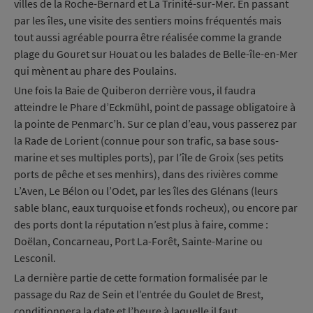
villes de la Roche-Bernard et La Trinité-sur-Mer. En passant
par les îles, une visite des sentiers moins fréquentés mais
tout aussi agréable pourra être réalisée comme la grande
plage du Gouret sur Houat ou les balades de Belle-île-en-Mer
qui mènent au phare des Poulains.
Une fois la Baie de Quiberon derrière vous, il faudra
atteindre le Phare d’Eckmühl, point de passage obligatoire à
la pointe de Penmarc’h. Sur ce plan d’eau, vous passerez par
la Rade de Lorient (connue pour son trafic, sa base sous-
marine et ses multiples ports), par l’île de Groix (ses petits
ports de pêche et ses menhirs), dans des rivières comme
L’Aven, Le Bélon ou l’Odet, par les îles des Glénans (leurs
sable blanc, eaux turquoise et fonds rocheux), ou encore par
des ports dont la réputation n’est plus à faire, comme :
Doëlan, Concarneau, Port La-Forêt, Sainte-Marine ou
Lesconil.
La dernière partie de cette formation formalisée par le
passage du Raz de Sein et l’entrée du Goulet de Brest,
conditionnera la date et l’heure à laquelle il faut