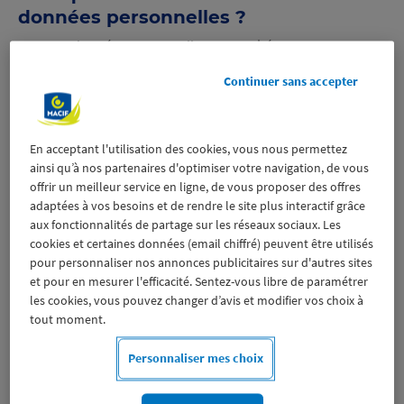
données personnelles ?
Vos données personnelles sont traitées pour :
permettre l’organisation et la gestion de nos
formations maritimes
sur le fondement de l’exécution
Continuer sans accepter
de votre contrat ou des mesures précontractuelles
prises à votre demande
communiquer avec vous sur notre école de voile, nos
En acceptant l'utilisation des cookies, vous nous permettez
prestations, nos offres de formations maritimes et nos
ainsi qu’à nos partenaires d'optimiser votre navigation, de vous
événements
sur le fondement de la poursuite de notre
offrir un meilleur service en ligne, de vous proposer des offres
intérêt légitime à développer et fidéliser le portefeuille
adaptées à vos besoins et de rendre le site plus interactif grâce
client ainsi que de votre consentement lorsque ces
communications sont adressées par voie électronique
aux fonctionnalités de partage sur les réseaux sociaux. Les
réaliser des actions de prévention
sur le fondement de
cookies et certaines données (email chiffré) peuvent être utilisés
la poursuite de notre intérêt légitime afin mettre en
pour personnaliser nos annonces publicitaires sur d'autres sites
oeuvre nos engagements mutualistes
et pour en mesurer l'efficacité. Sentez-vous libre de paramétrer
mettre en oeuvre de votre espace personnel sur
les cookies, vous pouvez changer d’avis et modifier vos choix à
macifcentredevoile.fr
grâce auquel vous pourrez vous
tout moment.
inscrire à nos formations maritimes sur le fondement
de la poursuite de notre intérêt légitime à fluidifier nos
Personnaliser mes choix
contact avec vous