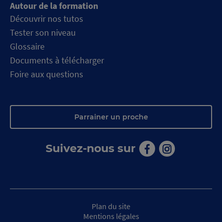
Autour de la formation
Découvrir nos tutos
Tester son niveau
Glossaire
Documents à télécharger
Foire aux questions
Parrainer un proche
Suivez-nous sur
Aller
Aller
sur
sur
la
la
page
page
facebook
instagram
de
de
Plan du site
Macif
Macif
Centre
Centre
Mentions légales