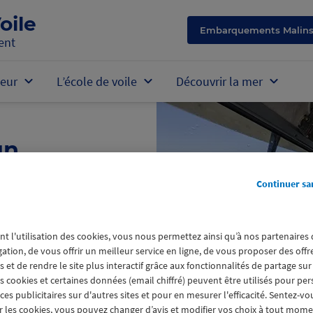
oile
Embarquements Malin
ent
eur
L’école de voile
Découvrir la mer
un
gnant
Continuer sa
 voile
nt l'utilisation des cookies, vous nous permettez ainsi qu’à nos partenaires
e à un proche tout
gation, de vous offrir un meilleur service en ligne, de vous proposer des off
 et de rendre le site plus interactif grâce aux fonctionnalités de partage sur
tre prochaine
es cookies et certaines données (email chiffré) peuvent être utilisés pour pe
ffre de parrainage
s publicitaires sur d'autres sites et pour en mesurer l'efficacité. Sentez-vo
 les cookies, vous pouvez changer d’avis et modifier vos choix à tout mome