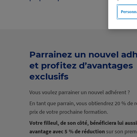
Personna
Parrainez un nouvel ad
et profitez d’avantages
exclusifs
Vous voulez parrainer un nouvel adhérent ?
En tant que parrain, vous obtiendrez 20 % de r
prix de votre prochaine formation.
Votre filleul, de son côté, bénéficiera lui auss
avantage avec 5 % de réduction
sur son premi