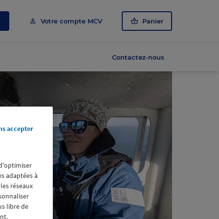
s
Votre compte MCV
Panier
Contactez-nous
ns accepter
 d'optimiser
res adaptées à
 les réseaux
rsonnaliser
us libre de
nt.