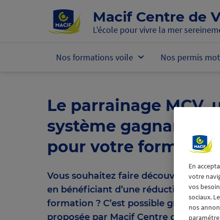
Accéder au contenu principal
Macif Centre de V
L'école pour vivre la mer sereinem
Nos formations voile
Nos permis mot
Le parrainage MCV, 
système gagnant-ga
pour votre formation
En accepta
Vous souhaitez faire découvrir la voil
votre navi
vos besoins
en bénéficiant d’une réduction sur vo
sociaux. L
formation ? C’est possible grâce à l’o
nos annonce
proposée par Macif Centre de Voile !
paramétrer