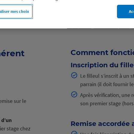
liser mes choix
Ac
hérent
Comment fonctio
Inscription du fille
Le filleul s’inscrit à un 
parrain (il doit fournir 
Après vérification, une 
emise sur le
son premier stage (hors
i d’un
Remise accordée a
er stage chez