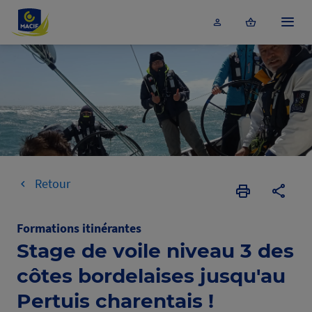
Accéder au contenu principal
Menu
Retour
Imprimer
Copier
la
l'URL
page
de
Formations itinérantes
la
Stage de voile niveau 3 des
format
côtes bordelaises jusqu'au
Pertuis charentais !