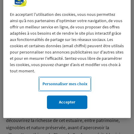
Si vous disposez du niveau 2 – Perfectionnement
,
il vous
permettra d’obtenir le niveau Évolution.
En acceptant l'utilisation des cookies, vous nous permettez
ainsi qu’à nos partenaires d'optimiser votre navigation, de vous
offrir un meilleur service en ligne, de vous proposer des offres
adaptées à vos besoins et de rendre le site plus interactif grâce
Bon à savoir
aux fonctionnalités de partage sur les réseaux sociaux. Les
cookies et certaines données (email chiffré) peuvent être utilisés
Cette formation est également disponible dans l’autre
pour personnaliser nos annonces publicitaires sur d'autres sites
sens niveau Perfectionnement :
Découvrir l’offre.
et pour en mesurer l'efficacité. Sentez-vous libre de paramétrer
les cookies, vous pouvez changer d’avis et modifier vos choix à
tout moment.
Votre formation voile en bref
Personnaliser mes choix
Et si une croisière entre fleuve et océan vous tentait ?
Depuis Bordeaux, vous prendrez le large en descendant la
Accepter
majestueuse Garonne, fleuve large et puissant qui offre un
cadre idéal pour progresser en navigation à la voile. Vous
découvrirez la richesse de cet estuaire, entre patrimoine,
vignobles et nature préservée, avant d’apercevoir la