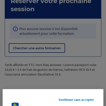
Réserver votre prochaine
session
Plus aucune session n'est disponible
actuellement pour cette formation.
Chercher une autre formation
Tarifs affichés en TTC. Hors frais annexes : Licence passeport voile
14,50
€
+
5
€
de frais de gestion de licence, l’adhésion MCV
35
€
et
l’assurance annulation (facultative)
10
€
.
Éligibilité de la formation
Continuer sans accepter
Ce stage s’adresse au niveau Perfectionnement.