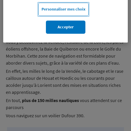
Personnaliser mes choix
Votre formation voile en bref
Et si on vous embarquait le long de la côte atlantique entre
Accepter
La Rochelle et la rade mythique de Lorient ?
Vous y découvrirez la Vendée, l’estuaire de la Loire, les parcs
éoliens offshore, la Baie de Quiberon ou encore le Golfe du
Morbihan. Cette zone de navigation est formidable pour
aborder divers sujets, grâce à la variété de ces plans d’eau.
En effet, les milles le long de la Vendée, le cabotage et le rase
cailloux autour de Houat et Hoedic ou les courants pour
accéder jusqu’à Lorient sont des mises en situations riches
en apprentissage.
En tout,
plus de 150 milles nautiques
vous attendent sur ce
parcours
Vous naviguez sur un voilier Dufour 390.