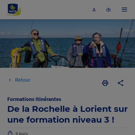
Accéder au contenu principal
Menu
Retour
Imprimer
Copier
la
l'URL
page
de
Formations itinérantes
la
De la Rochelle à Lorient sur
format
une formation niveau 3 !
6 jours