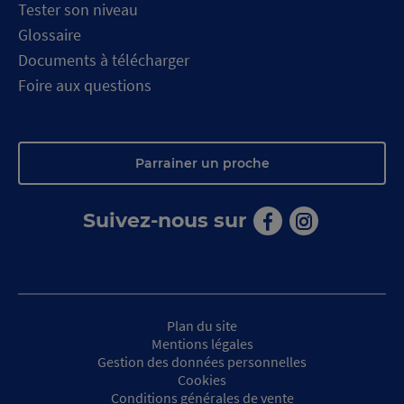
Tester son niveau
Glossaire
Documents à télécharger
Foire aux questions
Parrainer un proche
Suivez-nous sur
Aller
Aller
sur
sur
la
la
page
page
facebook
instagram
de
de
Plan du site
Macif
Macif
Centre
Centre
Mentions légales
de
de
Gestion des données personnelles
Voile
Voile
Cookies
Conditions générales de vente