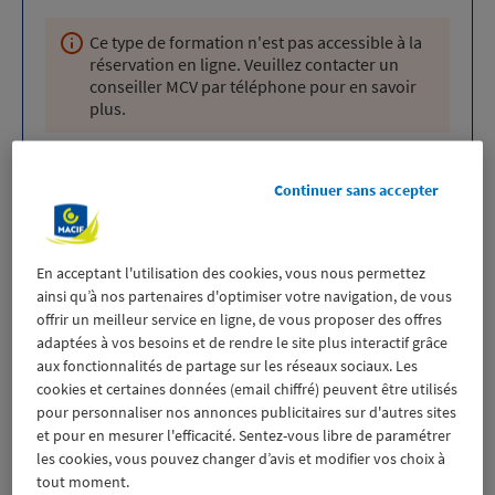
Ce type de formation n'est pas accessible à la
réservation en ligne. Veuillez contacter un
conseiller MCV par téléphone pour en savoir
plus.
Nous contacter
Continuer sans accepter
Tarifs affichés en TTC. Hors frais annexes : Licence passeport voile
En acceptant l'utilisation des cookies, vous nous permettez
14,50
€
+
5
€
de frais de gestion de licence, l’adhésion MCV
35
€
et
ainsi qu’à nos partenaires d'optimiser votre navigation, de vous
l’assurance annulation (facultative)
10
€
.
offrir un meilleur service en ligne, de vous proposer des offres
adaptées à vos besoins et de rendre le site plus interactif grâce
aux fonctionnalités de partage sur les réseaux sociaux. Les
Eligibilité de la formation
cookies et certaines données (email chiffré) peuvent être utilisés
pour personnaliser nos annonces publicitaires sur d'autres sites
et pour en mesurer l'efficacité. Sentez-vous libre de paramétrer
Si vous disposez du niveau 2 – Perfectionnement
, cette
les cookies, vous pouvez changer d’avis et modifier vos choix à
formation vous permettra d’obtenir le niveau Evolution.
tout moment.