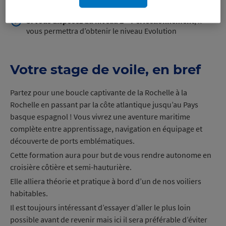
permettra d’obtenir le niveau Perfectionnement
Si vous disposez du niveau 2 – Perfectionnement
,
il
vous permettra d’obtenir le niveau Evolution
Votre stage de voile, en bref
Partez pour une boucle captivante de la Rochelle à la
Rochelle en passant par la côte atlantique jusqu’au Pays
basque espagnol ! Vous vivrez une aventure maritime
complète entre apprentissage, navigation en équipage et
découverte de ports emblématiques.
Cette formation aura pour but de vous rendre autonome en
croisière côtière et semi-hauturière.
Elle alliera théorie et pratique à bord d’un de nos voiliers
habitables.
Il est toujours intéressant d’essayer d’aller le plus loin
possible avant de revenir mais ici il sera préférable d’éviter