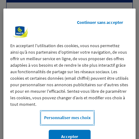
Ce type de formation n'est pas accessible à la
réservation en ligne. Veuillez contacter un
Continuer sans accepter
conseiller MCV par téléphone pour en savoir
plus.
En acceptant l'utilisation des cookies, vous nous permettez
ainsi qu’à nos partenaires d'optimiser votre navigation, de vous
Nous contacter
offrir un meilleur service en ligne, de vous proposer des offres
adaptées à vos besoins et de rendre le site plus interactif grâce
aux fonctionnalités de partage sur les réseaux sociaux. Les
Tarifs affichés en TTC. Hors frais annexes : Licence passeport voile
cookies et certaines données (email chiffré) peuvent être utilisés
14,50
€
+
5
€
de frais de gestion de licence, l’adhésion MCV
35
€
et
pour personnaliser nos annonces publicitaires sur d'autres sites
l’assurance annulation (facultative)
10
€
.
et pour en mesurer l'efficacité. Sentez-vous libre de paramétrer
les cookies, vous pouvez changer d’avis et modifier vos choix à
tout moment.
Éligibilité de la formation
Personnaliser mes choix
Ce stage mixte s’adresse à deux niveaux différents.
Si vous disposez du niveau 1 – Premiers Bords
, il vous
Accepter