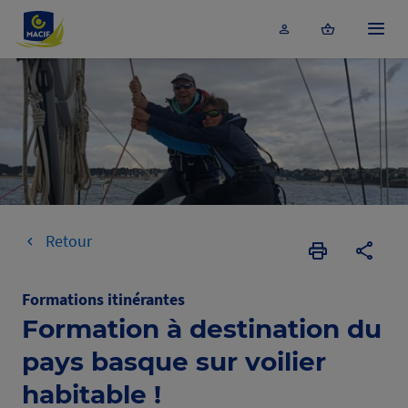
Accéder au contenu principal
Menu
Retour
Imprimer
Copier
la
l'URL
page
de
Formations itinérantes
la
Formation à destination du
format
pays basque sur voilier
habitable !