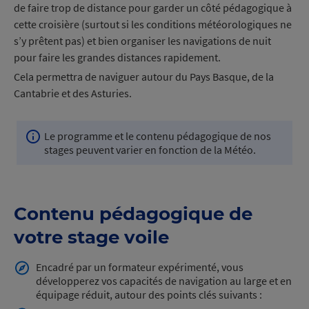
de faire trop de distance pour garder un côté pédagogique à
cette croisière (surtout si les conditions météorologiques ne
s’y prêtent pas) et bien organiser les navigations de nuit
pour faire les grandes distances rapidement.
Cela permettra de naviguer autour du Pays Basque, de la
Cantabrie et des Asturies.
Le programme et le contenu pédagogique de nos
Le
stages peuvent varier en fonction de la
Météo.
programme
et
le
contenu
Contenu pédagogique de
pédagogique
de
votre stage voile
nos
stages
Encadré par un formateur expérimenté, vous
peuvent
développerez vos capacités de navigation au large et en
varier
équipage réduit, autour des points clés suivants :
en