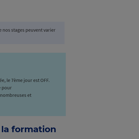
 nos stages peuvent varier
, le 7ème jour est OFF.
e pour
t nombreuses et
la formation