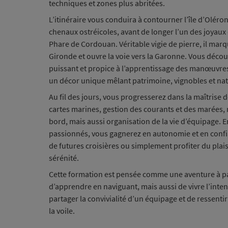
techniques et zones plus abritées.
L’itinéraire vous conduira à contourner l’île d’Oléro
chenaux ostréicoles, avant de longer l’un des joyaux d
Phare de Cordouan. Véritable vigie de pierre, il marqu
Gironde et ouvre la voie vers la Garonne. Vous découv
puissant et propice à l’apprentissage des manœuvres
un décor unique mêlant patrimoine, vignobles et na
Au fil des jours, vous progresserez dans la maîtrise
cartes marines, gestion des courants et des marées, r
bord, mais aussi organisation de la vie d’équipage.
passionnés, vous gagnerez en autonomie et en confi
de futures croisières ou simplement profiter du plais
sérénité.
Cette formation est pensée comme une aventure à pa
d’apprendre en naviguant, mais aussi de vivre l’inten
partager la convivialité d’un équipage et de ressenti
la voile.