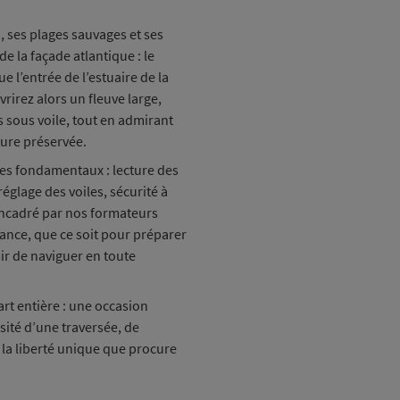
n, ses plages sauvages et ses
e la façade atlantique : le
e l’entrée de l’estuaire de la
rirez alors un fleuve large,
 sous voile, tout en admirant
ture préservée.
 des fondamentaux : lecture des
églage des voiles, sécurité à
 Encadré par nos formateurs
ance, que ce soit pour préparer
ir de naviguer en toute
rt entière : une occasion
sité d’une traversée, de
r la liberté unique que procure