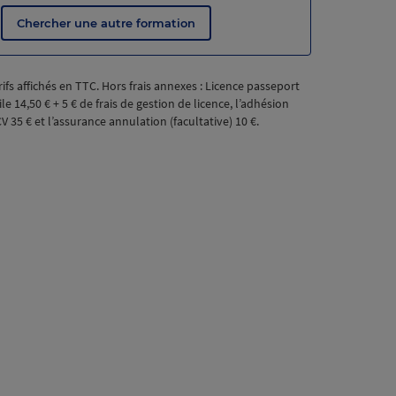
Chercher une autre formation
rifs affichés en TTC. Hors frais annexes : Licence passeport
ile
14,50
€
+
5
€
de frais de gestion de licence, l’adhésion
CV
35
€
et l’assurance annulation (facultative)
10
€
.