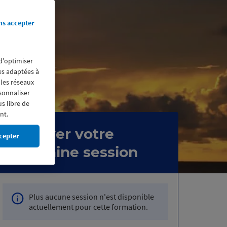
ns accepter
 d'optimiser
res adaptées à
 les réseaux
rsonnaliser
us libre de
nt.
Réserver votre
cepter
prochaine session
Plus aucune session n'est disponible
actuellement pour cette formation.