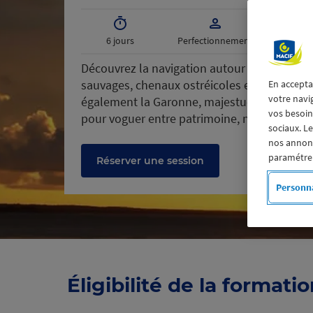
6 jours
Perfectionnement
Découvrez la navigation autour de l’île d’Ol
sauvages, chenaux ostréicoles et larges hor
En accepta
votre navi
également la Garonne, majestueux fleuve qu
vos besoins
pour voguer entre patrimoine, nature et pa
sociaux. L
nos annonce
paramétrer
Réserver une session
Personna
Éligibilité de la formati