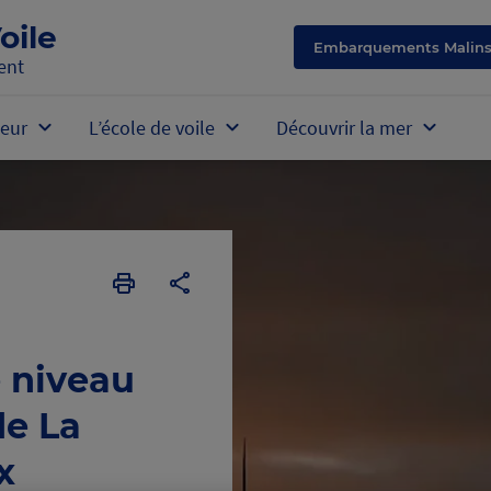
oile
Embarquements Malin
ent
eur
L’école de voile
Découvrir la mer
Imprimer
Copier
la
l'URL
page
de
la
e niveau
formation
de La
x