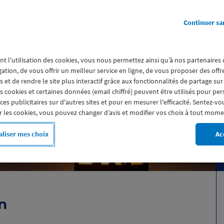
Continuer sa
éron, entre plages
izons marins. Explorez
nt l'utilisation des cookies, vous nous permettez ainsi qu’à nos partenaires
gation, de vous offrir un meilleur service en ligne, de vous proposer des off
i offre un cadre unique
 et de rendre le site plus interactif grâce aux fonctionnalités de partage sur
ysages changeants.
es cookies et certaines données (email chiffré) peuvent être utilisés pour pe
s publicitaires sur d'autres sites et pour en mesurer l'efficacité. Sentez-vo
 les cookies, vous pouvez changer d’avis et modifier vos choix à tout mome
liser mes choix
Ac
on