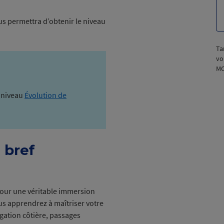
us permettra d’obtenir le niveau
Ta
vo
M
e niveau
Évolution de
 bref
pour une véritable immersion
ous apprendrez à maîtriser votre
igation côtière, passages