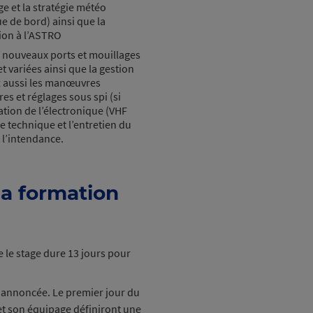
ge et la stratégie météo
ue de bord) ainsi que la
tion à l’ASTRO
 nouveaux ports et mouillages
 variées ainsi que la gestion
z aussi les manœuvres
es et réglages sous spi (si
ation de l’électronique (VHF
ce technique et l’entretien du
t l’intendance.
la formation
e le stage dure 13 jours pour
r.
annoncée. Le premier jour du
et son équipage définiront une