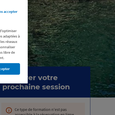
ns accepter
 d'optimiser
res adaptées à
 les réseaux
rsonnaliser
us libre de
nt.
cepter
Réserver votre
prochaine session
Ce type de formation n'est pas
accessible à la réservation en ligne.