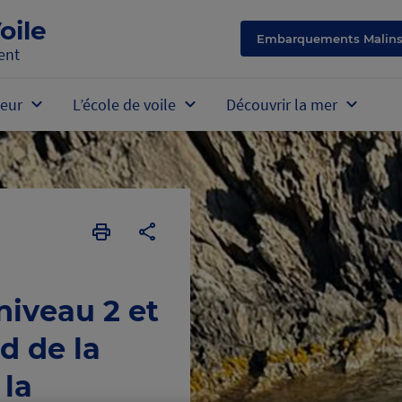
oile
Embarquements Malin
ent
eur
L’école de voile
Découvrir la mer
Imprimer
Copier
la
l'URL
page
de
la
niveau 2 et
formation
d de la
 la