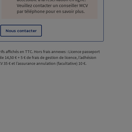
Veuillez contacter un conseiller MCV
par téléphone pour en savoir plus.
Nous contacter
rifs affichés en TTC. Hors frais annexes : Licence passeport
ile
14,50
€
+
5
€
de frais de gestion de licence, l’adhésion
CV
35
€
et l’assurance annulation (facultative)
10
€
.