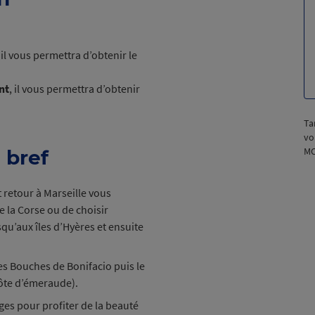
, il vous permettra d’obtenir le
nt
,
il vous permettra d’obtenir
Ta
vo
M
 bref
t retour à Marseille vous
e la Corse ou de choisir
squ’aux îles d’Hyères et ensuite
se.
les Bouches de Bonifacio puis le
côte d’émeraude).
ages pour profiter de la beauté