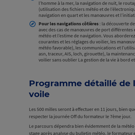
l’homme à la mer, la navigation de nuit, le routa
(utilisation des fichiers météo et de l’électroniq
navigation en quart et les manœuvres et l’initia
Pour les navigations côtières
: l
a découverte de
avec des cas de manœuvres de port différentes et
météo et l’estime de navigation. Vous abordere
courantes et les réglages du voilier, les manœuvr
météo favorable), les communications et l’utilis
asn, traceur, AIS, loch, girouette), la maintenan
voilier sans oublier La gestion de la vie à bord e
Programme détaillé de 
voile
Les 500 milles seront à effectuer en 11 jours, bien qu
respecter la journée Off du formateur le 7ème jou
Le parcours dépendra bien évidemment de la météo 
stage après analyse du bulletin météo, le formateur 