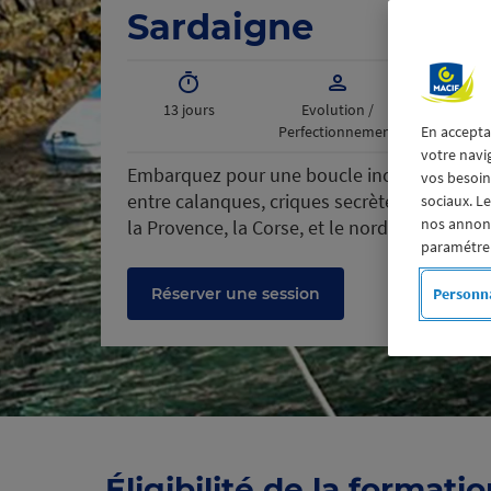
Sardaigne
13 jours
Evolution /
Perfectionnement
En accepta
votre navi
Embarquez pour une boucle inoubliable au 
vos besoins
entre calanques, criques secrètes et eaux t
sociaux. L
nos annonce
la Provence, la Corse, et le nord de la Sardai
paramétrer
Réserver une session
Personna
Éligibilité de la formati