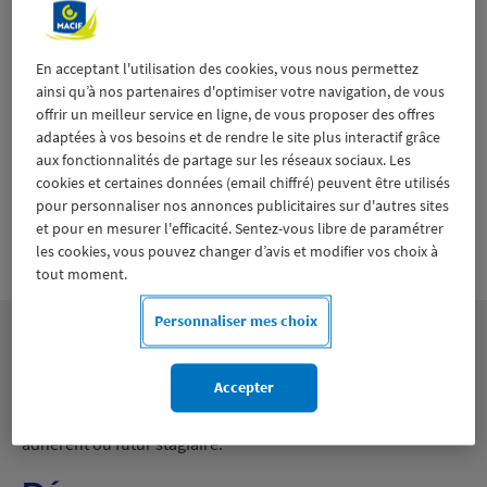
Le site internet de Macif
Centre de Voile fait peau
En acceptant l'utilisation des cookies, vous nous permettez
ainsi qu’à nos partenaires d'optimiser votre navigation, de vous
neuve
offrir un meilleur service en ligne, de vous proposer des offres
adaptées à vos besoins et de rendre le site plus interactif grâce
aux fonctionnalités de partage sur les réseaux sociaux. Les
Nous avons le plaisir de vous annoncer la
cookies et certaines données (email chiffré) peuvent être utilisés
mise en ligne du nouveau site internet de
pour personnaliser nos annonces publicitaires sur d'autres sites
Macif Centre de Voile !
et pour en mesurer l'efficacité. Sentez-vous libre de paramétrer
les cookies, vous pouvez changer d’avis et modifier vos choix à
tout moment.
Personnaliser mes choix
Pensé pour être plus clair, plus intuitif, plus dynamique et
Accepter
plus pratique, ce site a été conçu pour vous offrir une
meilleure expérience de navigation, que vous soyez déjà
adhérent ou futur stagiaire.