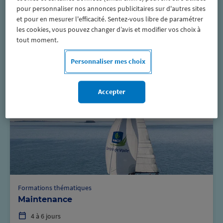
Monocoque
pour personnaliser nos annonces publicitaires sur d'autres sites
et pour en mesurer l'efficacité. Sentez-vous libre de paramétrer
A partir de
les cookies, vous pouvez changer d’avis et modifier vos choix à
975€
tout moment.
/pers
Personnaliser mes choix
Voir en détail
Accepter
Formations thématiques
Maintenance
4 à 6 jours