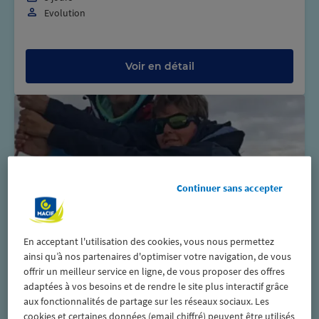
Evolution
Voir en détail
Continuer sans accepter
Formations thématiques
En acceptant l'utilisation des cookies, vous nous permettez
Escadre
ainsi qu’à nos partenaires d'optimiser votre navigation, de vous
offrir un meilleur service en ligne, de vous proposer des offres
La Rochelle
adaptées à vos besoins et de rendre le site plus interactif grâce
6 jours
aux fonctionnalités de partage sur les réseaux sociaux. Les
Autonomie
cookies et certaines données (email chiffré) peuvent être utilisés